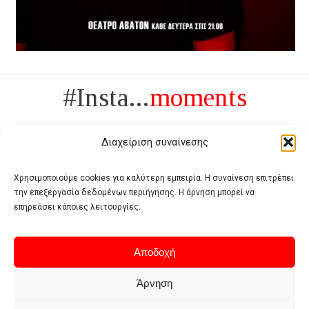
#Insta...
moments
Διαχείριση συναίνεσης
Χρησιμοποιούμε cookies για καλύτερη εμπειρία. Η συναίνεση επιτρέπει
την επεξεργασία δεδομένων περιήγησης. Η άρνηση μπορεί να
Πολυτέλεια δεν είναι το αντίθετο της ανέχειας, είναι το αντίθετο της
επηρεάσει κάποιες λειτουργίες.
χυδαιότητας
- Coco Chanel -
Αποδοχή
Άρνηση