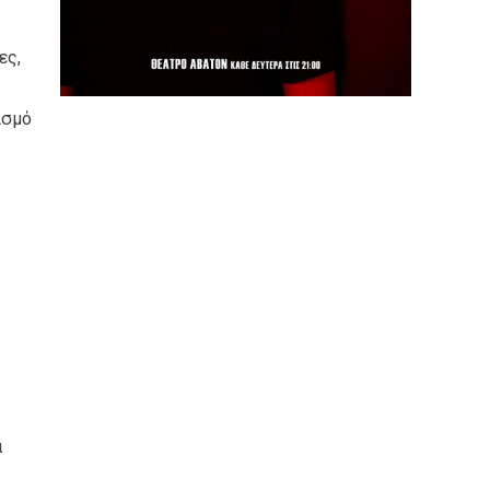
ες,
ισμό
ά