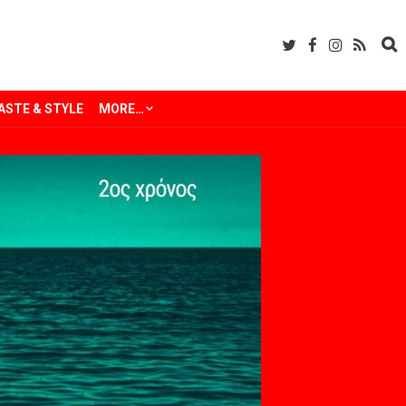
ASTE & STYLE
MORE…