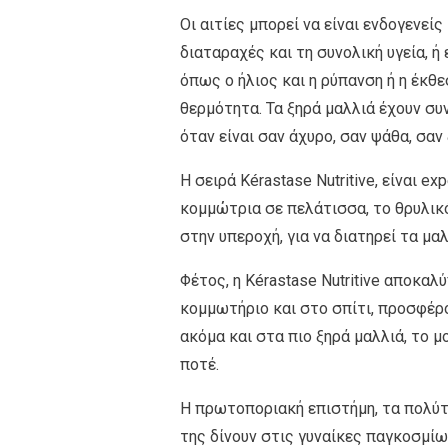
Οι αιτίες μπορεί να είναι ενδογενείς
διαταραχές και τη συνολική υγεία, ή
όπως ο ήλιος και η ρύπανση ή η έκθ
θερμότητα. Τα ξηρά μαλλιά έχουν σ
όταν είναι σαν άχυρο, σαν ψάθα, σαν 
Η σειρά Kérastase Nutritive, είναι e
κομμώτρια σε πελάτισσα, το θρυλικ
στην υπεροχή, για να διατηρεί τα μα
Φέτος, η Kérastase Nutritive αποκαλ
κομμωτήριο και στο σπίτι, προσφέρο
ακόμα και στα πιο ξηρά μαλλιά, το μ
ποτέ.
Η πρωτοποριακή επιστήμη, τα πολύτ
της δίνουν στις γυναίκες παγκοσμίως