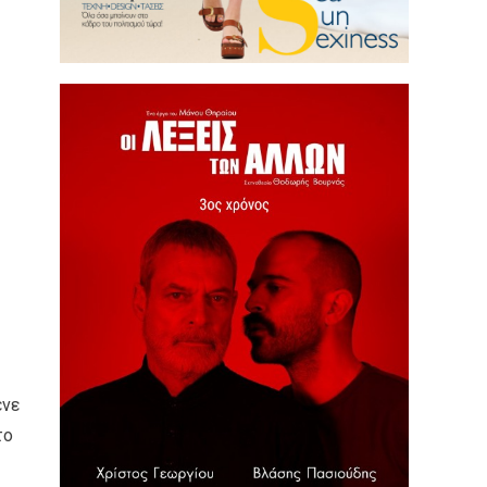
ένε
το