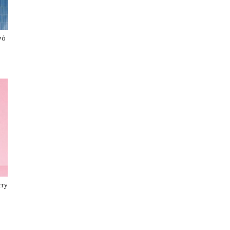
νό
rry