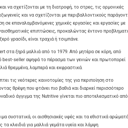
 και να σχετίζονται με τη διατροφή, το στρες, τις ορμονικές
 εξωγενείς και να σχετίζονται με περιβαλλοντικούς παράγοντ
εση σε επαναλαμβανόμενες χημικές εργασίες και εργασίες με
υναισθηματικές επιπτώσεις, προκαλώντας έντονο προβληματ
ξερό γρασίδι, είναι τραχιά ή τσιμπάνε.
xpert στα ξηρά μαλλιά από το 1979. Από μητέρα σε κόρη, από
ό best-seller αψηφά το πέρασμα των γενιών και πρωτοπορεί
λλιά θρεμμένα, λαμπερά και εκφραστικά.
ύπτει τις νεότερες καινοτομίες της για περιποίηση στο
ντας θρέψη που φτάνει πιο βαθιά και διαρκεί περισσότερο
οναδικό άγγιγμα της Nutritive γίνεται πιο αποτελεσματικό από
ιμα συστατικά, οι αισθησιακές υφές και τα εθιστικά αρώματ
 τα κλειδιά για μαλλιά γεμάτα υγεία και λάμψη.