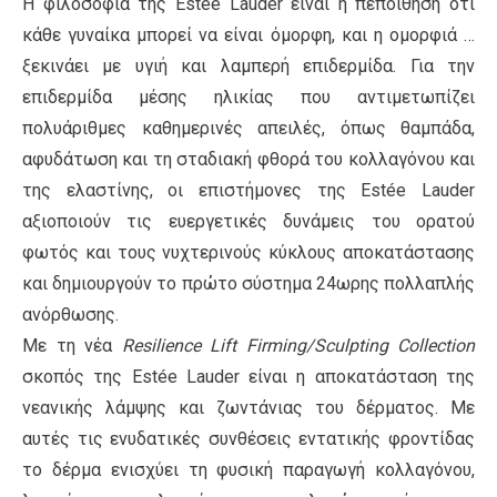
Η φιλοσοφία της Estée Lauder είναι η πεποίθηση ότι
κάθε γυναίκα μπορεί να είναι όμορφη, και η ομορφιά …
ξεκινάει με υγιή και λαμπερή επιδερμίδα. Για την
επιδερμίδα μέσης ηλικίας που αντιμετωπίζει
πολυάριθμες καθημερινές απειλές, όπως θαμπάδα,
αφυδάτωση και τη σταδιακή φθορά του κολλαγόνου και
της ελαστίνης, οι επιστήμονες της Estée Lauder
αξιοποιούν τις ευεργετικές δυνάμεις του ορατού
φωτός και τους νυχτερινούς κύκλους αποκατάστασης
και δημιουργούν το πρώτο σύστημα 24ωρης πολλαπλής
ανόρθωσης.
Με τη νέα
Resilience Lift Firming/Sculpting Collection
σκοπός της Estée Lauder είναι η αποκατάσταση της
νεανικής λάμψης και ζωντάνιας του δέρματος. Με
αυτές τις ενυδατικές συνθέσεις εντατικής φροντίδας
το δέρμα ενισχύει τη φυσική παραγωγή κολλαγόνου,