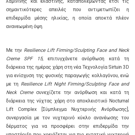
λαμινίνης και ελαστίνης, καταπολεμώντας έτσι τις
σημαντικότερες απειλές που αντιμετωπίζει η
επιδερμίδα μέσης ηλικίας, η οποία αποκτά πλέον
ανανεωμένη όψη.
Με την
Resilience Lift Firming/Sculpting Face and Neck
Creme SPF 15
, επιτυγχάνετε ανόρθωση κατά τη
διάρκεια της ημέρας χάρη στη νέα Τεχνολογία Sirtuin 3D
για ενίσχυση της φυσικής παραγωγής κολλαγόνου, ενώ
με τη
Resilience Lift Night Firming/Sculpting Face and
Neck Creme
συνεχίζετε την ανόρθωση και κατά τη
διάρκεια της νύχτας χάρη στο αποκλειστικό Nocturnal
Lift Complex [Σύμπλεγμα Νυχτερινής Ανόρθωσης],
συνεργασία με τον νυχτερινό κύκλο ανανέωσης του
δέρματος για να προσφέρει στην επιδερμίδα την
υποστήριξη που χρειάζεται για πιο εντατική νυχτερινή