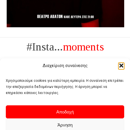
#Insta...
moments
Διαχείριση συναίνεσης
Χρησιμοποιούμε cookies για καλύτερη εμπειρία. Η συναίνεση επιτρέπει
την επεξεργασία δεδομένων περιήγησης. Η άρνηση μπορεί να
Πολυτέλεια δεν είναι το αντίθετο της ανέχειας, είναι το αντίθετο της
επηρεάσει κάποιες λειτουργίες.
χυδαιότητας
- Coco Chanel -
Αποδοχή
Άρνηση