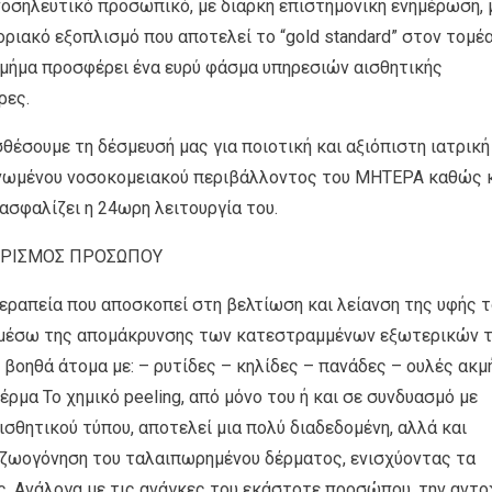
νοσηλευτικό προσωπικό, με διαρκή επιστημονική ενημέρωση, 
ριακό εξοπλισμό που αποτελεί το “gold standard” στον τομέ
Τμήμα προσφέρει ένα ευρύ φάσμα υπηρεσιών αισθητικής
ρες.
θέσουμε τη δέσμευσή μας για ποιοτική και αξιόπιστη ιατρική
ανωμένου νοσοκομειακού περιβάλλοντος του ΜΗΤΕΡΑ καθώς 
ασφαλίζει η 24ωρη λειτουργία του.
ΑΡΙΣΜΟΣ ΠΡΟΣΩΠΟΥ
 θεραπεία που αποσκοπεί στη βελτίωση και λείανση της υφής 
 μέσω της απομάκρυνσης των κατεστραμμένων εξωτερικών 
 βοηθά άτομα με: – ρυτίδες – κηλίδες – πανάδες – ουλές ακμ
ρμα Το χημικό peeling, από μόνο του ή και σε συνδυασμό με
ισθητικού τύπου, αποτελεί μια πολύ διαδεδομένη, αλλά και
αζωογόνηση του ταλαιπωρημένου δέρματος, ενισχύοντας τα
 Ανάλογα με τις ανάγκες του εκάστοτε προσώπου, την αντο