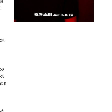
με
α
και
του
του
ής ή
χή