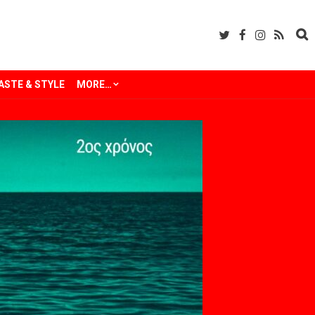
ASTE & STYLE
MORE…