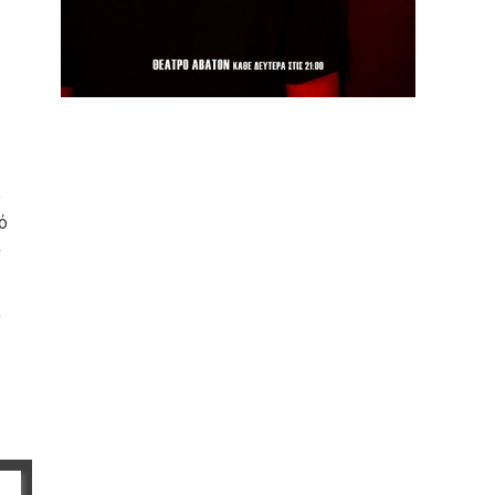
ό
ν
ο