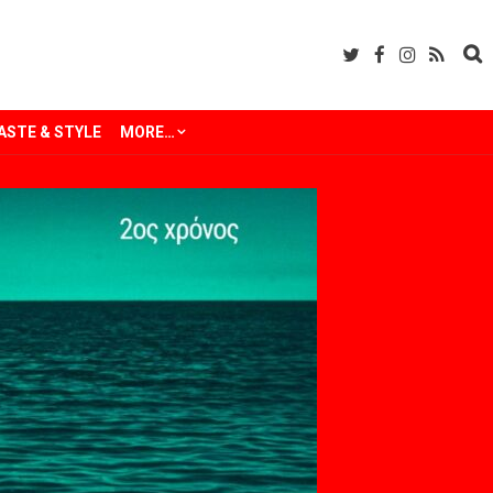
ASTE & STYLE
MORE…