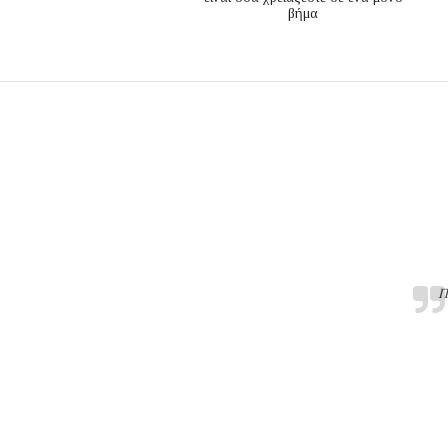
βήμα
Π