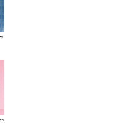
νό
rry