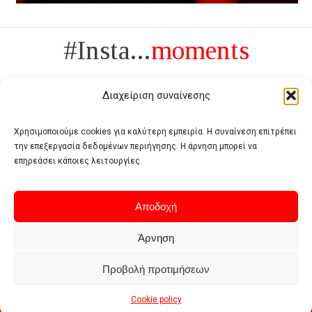
#Insta...
moments
Διαχείριση συναίνεσης
Χρησιμοποιούμε cookies για καλύτερη εμπειρία. Η συναίνεση επιτρέπει
την επεξεργασία δεδομένων περιήγησης. Η άρνηση μπορεί να
Πολυτέλεια δεν είναι το αντίθετο της ανέχειας, είναι το αντίθετο της
επηρεάσει κάποιες λειτουργίες.
χυδαιότητας
- Coco Chanel -
Αποδοχή
Άρνηση
Προβολή προτιμήσεων
Home
Terms of use
Privacy policy
Cookie policy
Contact
Cookie policy
© 2026 - Deluxe. All Rights Reserved.