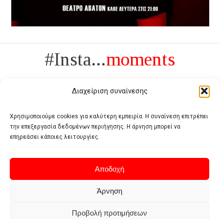
#Insta...
moments
Διαχείριση συναίνεσης
Χρησιμοποιούμε cookies για καλύτερη εμπειρία. Η συναίνεση επιτρέπει
την επεξεργασία δεδομένων περιήγησης. Η άρνηση μπορεί να
Πολυτέλεια δεν είναι το αντίθετο της ανέχειας, είναι το αντίθετο της
επηρεάσει κάποιες λειτουργίες.
χυδαιότητας
- Coco Chanel -
Αποδοχή
Άρνηση
Προβολή προτιμήσεων
Home
Terms of use
Privacy policy
Cookie policy
Contact