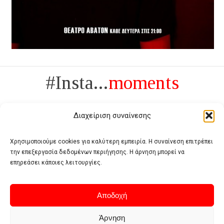
#Insta...
moments
Διαχείριση συναίνεσης
Χρησιμοποιούμε cookies για καλύτερη εμπειρία. Η συναίνεση επιτρέπει
την επεξεργασία δεδομένων περιήγησης. Η άρνηση μπορεί να
Πολυτέλεια δεν είναι το αντίθετο της ανέχειας, είναι το αντίθετο της
επηρεάσει κάποιες λειτουργίες.
χυδαιότητας
- Coco Chanel -
Αποδοχή
Άρνηση