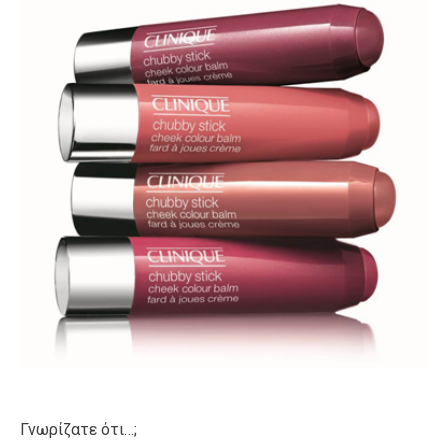
Γνωρίζατε ότι…;