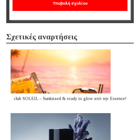
Σχετικές αναρτήσεις
club SOLEIL – Sunkissed & ready to glow από την Essence!