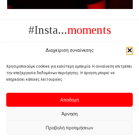
#Insta...
moments
Διαχείριση συναίνεσης
Χρησιμοποιούμε cookies για καλύτερη εμπειρία. Η συναίνεση επιτρέπει
την επεξεργασία δεδομένων περιήγησης. Η άρνηση μπορεί να
Πολυτέλεια δεν είναι το αντίθετο της ανέχειας, είναι το αντίθετο της
επηρεάσει κάποιες λειτουργίες.
χυδαιότητας
- Coco Chanel -
Αποδοχή
Άρνηση
Προβολή προτιμήσεων
Home
Terms of use
Privacy policy
Cookie policy
Contact