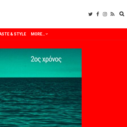
ASTE & STYLE
MORE…