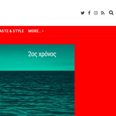
ASTE & STYLE
MORE…