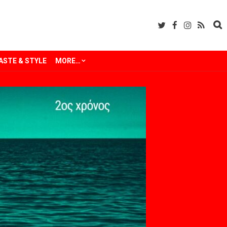
ASTE & STYLE
MORE…