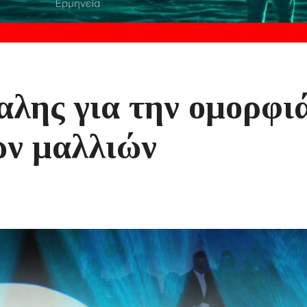
λης για την ομορφι
ων μαλλιών