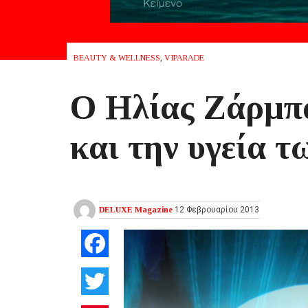
BEAUTY & WELLNESS
,
VIPARADE
Ο Ηλίας Ζάρμπα
και την υγεία τ
DELUXE Magazine
12 Φεβρουαρίου 2013
Facebook
Twitter