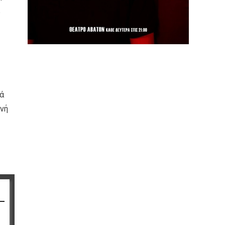
ιά
ινή