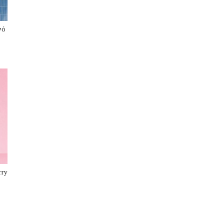
νό
rry