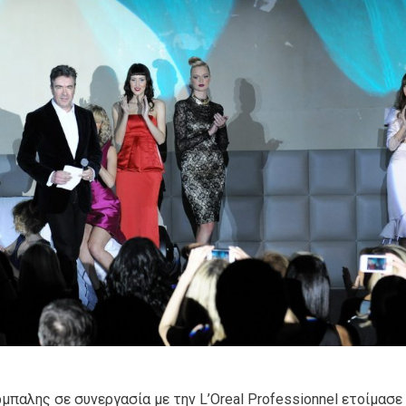
αλης σε συνεργασία με την L’Oreal Professionnel ετοίμασε 