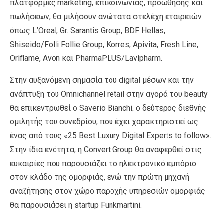
πλατφόρμες marketing, επικοινωνίας, προώθησης και
πωλήσεων, θα μιλήσουν ανώτατα στελέχη εταιρειών
όπως L’Oreal, Gr. Sarantis Group, BDF Hellas,
Shiseido/Folli Follie Group, Korres, Apivita, Fresh Line,
Oriflame, Avon και PharmaPLUS/Lavipharm.
Στην αυξανόμενη σημασία του digital μέσων και την
ανάπτυξη του Omnichannel retail στην αγορά του beauty
θα επικεντρωθεί ο Saverio Bianchi, ο δεύτερος διεθνής
ομιλητής του συνεδρίου, που έχει χαρακτηριστεί ως
ένας από τους «25 Best Luxury Digital Experts to follow».
Στην ίδια ενότητα, η Convert Group θα αναφερθεί στις
ευκαιρίες που παρουσιάζει το ηλεκτρονικό εμπόριο
στον κλάδο της ομορφιάς, ενώ την πρώτη μηχανή
αναζήτησης στον χώρο παροχής υπηρεσιών ομορφιάς
θα παρουσιάσει η startup Funkmartini.