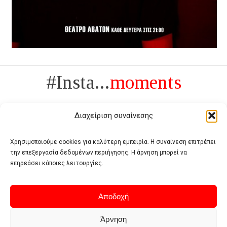
#Insta...
moments
Διαχείριση συναίνεσης
Χρησιμοποιούμε cookies για καλύτερη εμπειρία. Η συναίνεση επιτρέπει
την επεξεργασία δεδομένων περιήγησης. Η άρνηση μπορεί να
Πολυτέλεια δεν είναι το αντίθετο της ανέχειας, είναι το αντίθετο της
επηρεάσει κάποιες λειτουργίες.
χυδαιότητας
- Coco Chanel -
Αποδοχή
Άρνηση