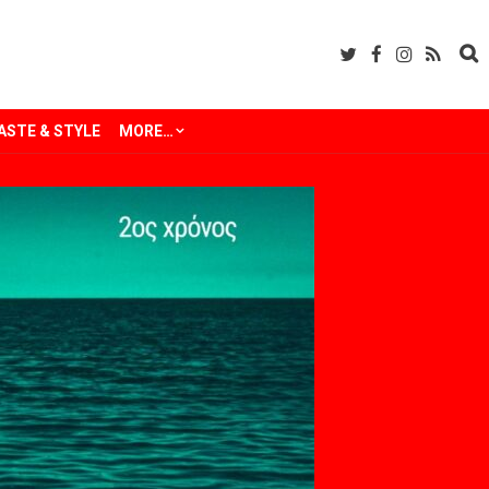
ASTE & STYLE
MORE…