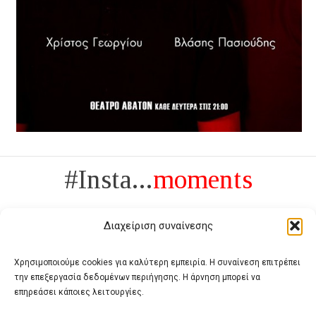
#Insta...
moments
Διαχείριση συναίνεσης
Χρησιμοποιούμε cookies για καλύτερη εμπειρία. Η συναίνεση επιτρέπει
την επεξεργασία δεδομένων περιήγησης. Η άρνηση μπορεί να
Πολυτέλεια δεν είναι το αντίθετο της ανέχειας, είναι το αντίθετο της
επηρεάσει κάποιες λειτουργίες.
χυδαιότητας
- Coco Chanel -