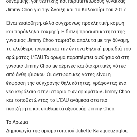
δυναμικής, γοητευτικής και περιπετειώδους γυναίκας
Jimmy Choo για την Άνοιξη και το Καλοκαίρι του 2017.
Είναι ευαίσθητη, αλλά συγχρόνως προκλητική, κομψή
και παράλληλα τολμηρή. Η διπλή προσωπικότητα της
γυναίκας Jimmy Choo ταιριάζει απόλυτα με την δύναμη,
το ελεύθερο πνεύμα και την έντονα θηλυκή μυρωδιά του
αρώματος L’EAU.To άρωμα παραπέμπει αισθησιακά στη
γυναίκα Jimmy Choo με αέρινες και διακριτικές νότες
από άνθη ιβίσκου. Οι αντιφατικές νότες είναι η
έκφραση της σύγχρονης θηλυκότητας, γράφοντας ένα
νέο κεφάλαιο στην ιστορία των αρωμάτων Jimmy Choo
και τοποθετώντας το L’EAU ανάμεσα στα πιο
περιζήτητα και επιθυμητά αξεσουάρ Jimmy Choo.
To Άρωμα
Δημιουργία της αρωματοποιού Juliette Karagueuzoglou,