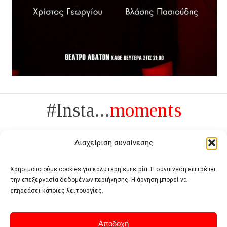
#Insta...
moments
Διαχείριση συναίνεσης
Χρησιμοποιούμε cookies για καλύτερη εμπειρία. Η συναίνεση επιτρέπει
την επεξεργασία δεδομένων περιήγησης. Η άρνηση μπορεί να
Πολυτέλεια δεν είναι το αντίθετο της ανέχειας, είναι το αντίθετο της
επηρεάσει κάποιες λειτουργίες.
χυδαιότητας
- Coco Chanel -
Αποδοχή