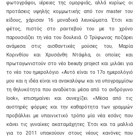
φωτογράφοι, ιέρειες της ομορφιάς, αλλά κυρίως οι
προτάσεις υψηλής κομμωτικής από τον master του
είδους, χάρισαν 16 μοναδικά λευκώματα. Έτσι και
φέτος, πιστός στο ραντεβού του με το χρόνο
παρουσιάζει τη νέα του δουλειά. Ο Τρύφωνας ποζάρει
ανάμεσα στις αισθαντικές μούσες του, Μαρία
Κορινθίου και Χρυσάνθη Ντάφλα, οι οποίες και
πρωταγωνιστούν στο νέο beauty project και μιλάει για
το νέο του ημερολόγιο. «Αυτό είναι το 17ο ημερολόγιό
μου και η ιδέα είναι να ανακαλύψω και να υπογραμμίσω
τη θηλυκότητα που αναδύεται μέσα από το ανδρόγυνο
look», επισημαίνει και συνεχίζει. «Μέσα από τις
αυστηρές φόρμες και την καθαρότητα των γραμμών
προβάλλει με υπαινικτικό τρόπο μία νέα εσάνς που
κάνει τις γυναίκες ακαταμάχητες. Έτσι και τα μαλλιά
για το 2011 υπακούουν στους νέους κανόνες που