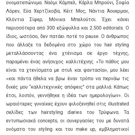
ονοματεπώνυμα. Ναόμι Κάμπελ, Κάρλα Μπρούνι, Σοφία
Λόρεν, Εύα Χερτζίκοβα, Κέιτ Μος, Νάντια Άουερμαν,
Κλόντια Σίφερ, Μόνικα Μπελούτσι. Έχει κάνει
περισσότερα από 300 εξώφυλλα και 2.500 editorials. Ο
ίδιος, ωστόσο, δεν πατάει ποτέ το pause. Ο άνθρωπος
που άλλαξε τα δεδομένα στο χώρο του hair styling
μεταλλάσσοντας ένα χτένισμα σε έργο τέχνης,
παραμένει ένας ανήσυχος καλλιτέχνης. «Το πάθος μου
είναι τα χτενίσματα με στυλ και φαντασία», μου λέει
«και πάντα ήθελα να βρω έναν τρόπο να περνάω τις
δικές μου ‘‘καλλιτεχνικές απόψεις’’ στα μαλλιά. Κάπως
έτσι, λοιπόν, γεννήθηκε η ιδέα των ημερολογίων». Οι
ωραιότερες γυναίκες έχουν φιλοξενηθεί στις illustrated
σελίδες των hairstyling diaries του Τρύφωνα. Τα
εντυπωσιακά concepts, οι συνεργασίες του με δυνατά
ονόματα του styling και του make up, εμβληματικοί