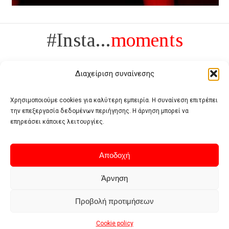
#Insta...
moments
Διαχείριση συναίνεσης
Χρησιμοποιούμε cookies για καλύτερη εμπειρία. Η συναίνεση επιτρέπει
την επεξεργασία δεδομένων περιήγησης. Η άρνηση μπορεί να
Πολυτέλεια δεν είναι το αντίθετο της ανέχειας, είναι το αντίθετο της
επηρεάσει κάποιες λειτουργίες.
χυδαιότητας
- Coco Chanel -
Αποδοχή
Άρνηση
Προβολή προτιμήσεων
Home
Terms of use
Privacy policy
Cookie policy
Contact
Cookie policy
© 2026 - Deluxe. All Rights Reserved.