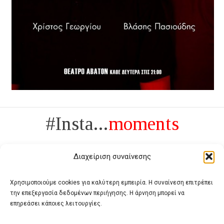
#Insta...
moments
Διαχείριση συναίνεσης
Χρησιμοποιούμε cookies για καλύτερη εμπειρία. Η συναίνεση επιτρέπει
την επεξεργασία δεδομένων περιήγησης. Η άρνηση μπορεί να
Πολυτέλεια δεν είναι το αντίθετο της ανέχειας, είναι το αντίθετο της
επηρεάσει κάποιες λειτουργίες.
χυδαιότητας
- Coco Chanel -