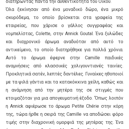
διατηρώντας πάντα την αυθεντικότητα του Οίκου.
Όλα ξεκίνησαν από ένα μοναδικό δώρο, ένα μικρό
σκυρόδεμα, το οποίο βρίσκεται στα γραφεία της
εταιρείας, που χάρισε ο γάλλος συγγραφέας και
νομπελίστας, Colette, στην Annick Goutal. Ένα ξυλώδες
και διαχρονικό άρωμα αναδυόταν από αυτό το
αντικείμενο, το οποίο διατηρήθηκε για πολλά χρόνια.
Αυτό το άρωμα έφερνε στην Camille παιδικές
αναμνήσεις από κλασσικές χολιγουντιανές ταινίες.
Προκλητικά σατέν, λεπτές δαντέλες. Γυναίκες ηθοποιοί
με τα ψιλά γάντια και τα κατακόκκινα χείλη, καθώς και
η ανάμνηση από την μητέρα της σε στιγμές που
ετοιμαζόταν για μια απογευματινή έξοδο. ‘Όπως λοιπόν
η Annick αφιέρωσε το άρωμα Petite Chérie στην κόρη
της, τώρα ήρθε η σειρά της Camille να αποδώσει φόρο
τιμής στην διαχρονική ομορφιά της μητέρας της. Ένα