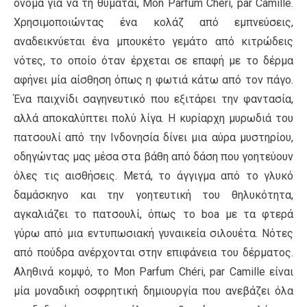
όνομα για να τη θυμάται, Mon Parfum Chéri, par Camille.
Χρησιμοποιώντας ένα κολάζ από εμπνεύσεις,
αναδεικνύεται ένα μπουκέτο γεμάτο από κιτρώδεις
νότες, το οποίο όταν έρχεται σε επαφή με το δέρμα
αφήνει μία αίσθηση όπως η φωτιά κάτω από τον πάγο.
Ένα παιχνίδι σαγηνευτικό που εξιτάρει την φαντασία,
αλλά αποκαλύπτει πολύ λίγα. Η κυρίαρχη μυρωδιά του
πατσουλί από την Ινδονησία δίνει μια αύρα μυστηρίου,
οδηγώντας μας μέσα στα βάθη από δάση που γοητεύουν
όλες τις αισθήσεις. Μετά, το άγγιγμα από το γλυκό
δαμάσκηνο και την γοητευτική του θηλυκότητα,
αγκαλιάζει το πατσουλί, όπως το boa με τα φτερά
γύρω από μια εντυπωσιακή γυναικεία σιλουέτα. Νότες
από πούδρα ανέρχονται στην επιφάνεια του δέρματος.
Αληθινά κομψό, το Mon Parfum Chéri, par Camille είναι
μία μοναδική οσφρητική δημιουργία που ανεβάζει όλα