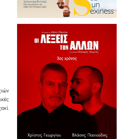
χιών
ικές
ακί.