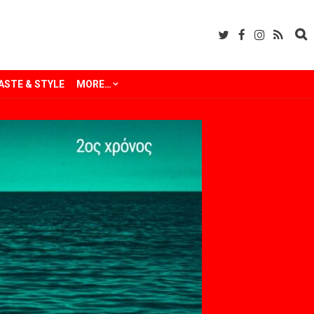
ASTE & STYLE
MORE…