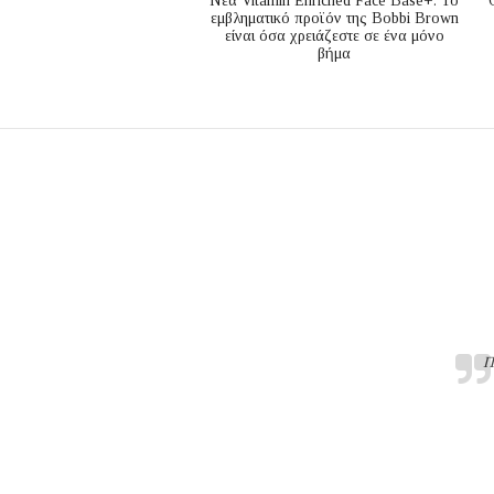
Nέα Vitamin Enriched Face Base+: Το
εμβληματικό προϊόν της Bobbi Brown
είναι όσα χρειάζεστε σε ένα μόνο
βήμα
Π