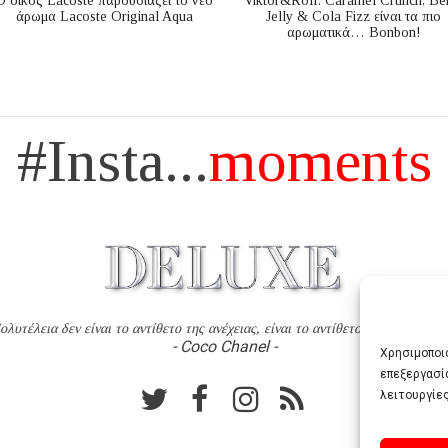
Ο οίκος Lacoste παρουσιάζει το νέο
Viktor&Rolf: Caramel Crunch, Be
άρωμα Lacoste Original Aqua
Jelly & Cola Fizz είναι τα πιο
αρωματικά… Bonbon!
#Insta...
moments
ολυτέλεια δεν είναι το αντίθετο της ανέχειας, είναι το αντίθετο της χυδαιότητ
- Coco Chanel -
Χρησιμοποιο
επεξεργασί
λειτουργίες