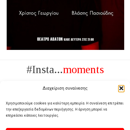
#Insta...
moments
Διαχείριση συναίνεσης
Χρησιμοποιούμε cookies για καλύτερη εμπειρία. Η συναίνεση επιτρέπει
την επεξεργασία δεδομένων περιήγησης. Η άρνηση μπορεί να
Πολυτέλεια δεν είναι το αντίθετο της ανέχειας, είναι το αντίθετο της
επηρεάσει κάποιες λειτουργίες.
χυδαιότητας
- Coco Chanel -