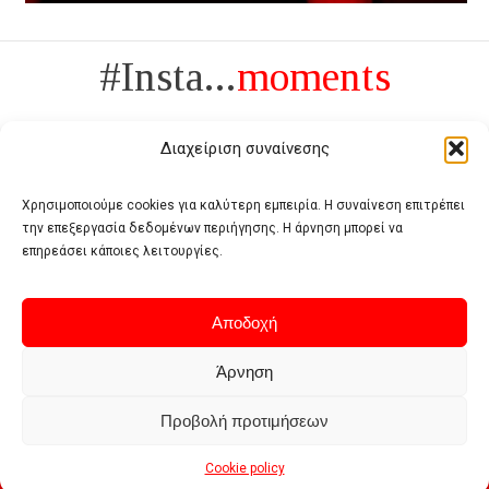
#Insta...
moments
Διαχείριση συναίνεσης
Χρησιμοποιούμε cookies για καλύτερη εμπειρία. Η συναίνεση επιτρέπει
την επεξεργασία δεδομένων περιήγησης. Η άρνηση μπορεί να
Πολυτέλεια δεν είναι το αντίθετο της ανέχειας, είναι το αντίθετο της
επηρεάσει κάποιες λειτουργίες.
χυδαιότητας
- Coco Chanel -
Αποδοχή
Άρνηση
Προβολή προτιμήσεων
Home
Terms of use
Privacy policy
Cookie policy
Contact
Cookie policy
© 2026 - Deluxe. All Rights Reserved.