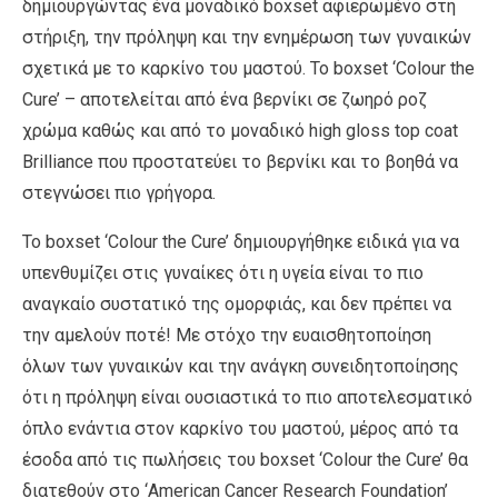
δημιουργώντας ένα μοναδικό boxset αφιερωμένο στη
στήριξη, την πρόληψη και την ενημέρωση των γυναικών
σχετικά με το καρκίνο του μαστού. Το boxset ‘Colour the
Cure’ – αποτελείται από ένα βερνίκι σε ζωηρό ροζ
χρώμα καθώς και από το μοναδικό high gloss top coat
Brilliance που προστατεύει το βερνίκι και το βοηθά να
στεγνώσει πιο γρήγορα.
Το boxset ‘Colour the Cure’ δημιουργήθηκε ειδικά για να
υπενθυμίζει στις γυναίκες ότι η υγεία είναι το πιο
αναγκαίο συστατικό της ομορφιάς, και δεν πρέπει να
την αμελούν ποτέ! Με στόχο την ευαισθητοποίηση
όλων των γυναικών και την ανάγκη συνειδητοποίησης
ότι η πρόληψη είναι ουσιαστικά το πιο αποτελεσματικό
όπλο ενάντια στον καρκίνο του μαστού, μέρος από τα
έσοδα από τις πωλήσεις του boxset ‘Colour the Cure’ θα
διατεθούν στο ‘American Cancer Research Foundation’