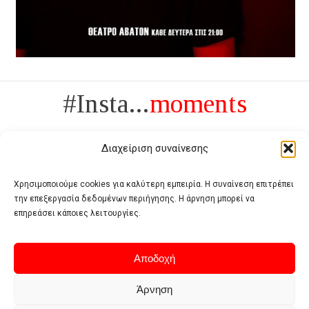
#Insta...
moments
Διαχείριση συναίνεσης
Χρησιμοποιούμε cookies για καλύτερη εμπειρία. Η συναίνεση επιτρέπει
την επεξεργασία δεδομένων περιήγησης. Η άρνηση μπορεί να
Πολυτέλεια δεν είναι το αντίθετο της ανέχειας, είναι το αντίθετο της
επηρεάσει κάποιες λειτουργίες.
χυδαιότητας
- Coco Chanel -
Αποδοχή
Άρνηση