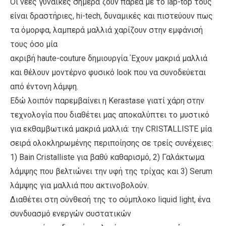
Oι νέες γυναίκες σήμερα ζουν παρέα με το lap-top τους
είναι δραστήριες, hi-tech, δυναμικές και πιστεύουν πως
τα όμορφα, λαμπερά μαλλιά χαρίζουν στην εμφάνισή
τους όσο μία
ακριβή haute-couture δημιουργία.΄Εχουν μακριά μαλλιά
και θέλουν μοντέρνο φυσικό look που να συνοδεύεται
από έντονη λάμψη.
Εδώ λοιπόν παρεμβαίνει η Kerastase γιατί χάρη στην
τεχνολογία που διαθέτει μας αποκαλύπτει το μυστικό
για εκθαμβωτικά μακριά μαλλιά: την CRISTALLISTE μία
σειρά ολοκληρωμένης περιποίησης σε τρείς συνέχειες:
1) Bain Cristalliste για βαθύ καθαρισμό, 2) Γαλάκτωμα
λάμψης που βελτιώνει την υφή της τρίχας και 3) Serum
λάμψης για μαλλιά που ακτινοβολούν.
Διαθέτει στη σύνθεσή της το σύμπλοκο liquid light, ένα
συνδυασμό ενεργών συστατικών