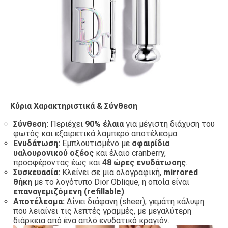
Κύρια Χαρακτηριστικά & Σύνθεση
Σύνθεση:
Περιέχει
90% έλαια
για μέγιστη διάχυση του
φωτός και εξαιρετικά λαμπερό αποτέλεσμα.
Ενυδάτωση:
Εμπλουτισμένο με
σφαιρίδια
υαλουρονικού οξέος
και έλαιο cranberry,
προσφέροντας έως και
48 ώρες ενυδάτωσης
.
Συσκευασία:
Κλείνει σε μια ολογραφική,
mirrored
θήκη
με το λογότυπο Dior Oblique, η οποία είναι
επαναγεμιζόμενη (refillable)
.
Αποτέλεσμα:
Δίνει διάφανη (sheer), γεμάτη κάλυψη
που λειαίνει τις λεπτές γραμμές, με μεγαλύτερη
διάρκεια από ένα απλό ενυδατικό κραγιόν.