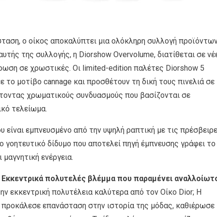
ίσταση, ο oίκος αποκαλύπτει μια ολόκληρη συλλογή προϊόντω
υτής της συλλογής, η Diorshow Overvolume, διατίθεται σε νέ
ση σε χρωστικές. Οι limited-edition παλέτες Diorshow 5
ε το μοτίβο cannage και προσθέτουν τη δική τους πινελιά σε
πτοντας χρωματικούς συνδυασμούς που βασίζονται σε
κό τελείωμα.
ου είναι εμπνευσμένο από την υψηλή ραπτική με τις πρέσβειρ
το γοητευτικό δίδυμο που αποτελεί πηγή έμπνευσης γράφει το
 μαγνητική ενέργεια.
 Εκκεντρικά πολυτελές βλέμμα που παραμένει αναλλοίωτ
ν εκκεντρική πολυτέλεια καλύτερα από τον Οίκο Dior; Η
 προκάλεσε επανάσταση στην ιστορία της μόδας, καθιέρωσε