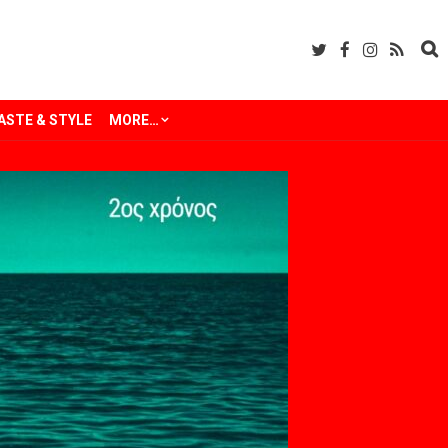
ASTE & STYLE
MORE…