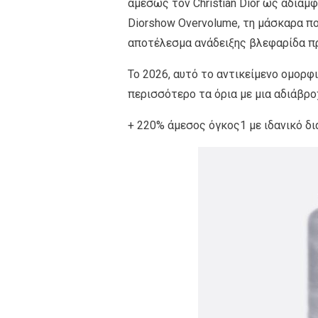
αμέσως τον Christian Dior ως αδιαμφ
Diorshow Overvolume, τη μάσκαρα π
αποτέλεσμα ανάδειξης βλεφαρίδα π
Το 2026, αυτό το αντικείμενο ομορφ
περισσότερο τα όρια με μια αδιάβρ
+ 220% άμεσος όγκος1 με ιδανικό δ