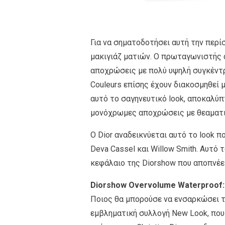
Για να σηματοδοτήσει αυτή την περ
μακιγιάζ ματιών. Ο πρωταγωνιστής α
αποχρώσεις με πολύ υψηλή συγκέντρω
Couleurs επίσης έχουν διακοσμηθεί μ
αυτό το σαγηνευτικό look, αποκαλύ
μονόχρωμες αποχρώσεις με θεαματι
Ο Dior αναδεικνύεται αυτό το look π
Deva Cassel και Willow Smith. Αυτό 
κεφάλαιο της Diorshow που αποπνέει
Diorshow Overvolume Waterproof:
Ποιος θα μπορούσε να ενσαρκώσει τη
εμβληματική συλλογή New Look, που