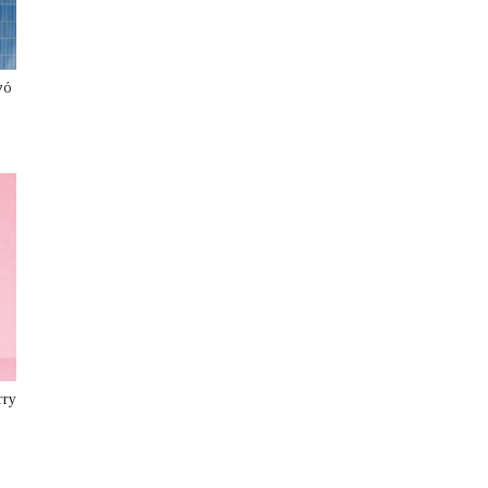
νό
rry