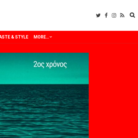
ASTE & STYLE
MORE…