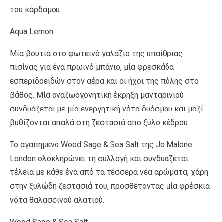
του κάρδαµου.
Aqua Lemon
Μία βουτιά στο φωτεινό γαλάζιο της υπαίθριας
πισίνας για ένα πρωινό µπάνιο, µία φρεσκάδα
εσπεριδοειδών στον αέρα και οι ήχοι της πόλης στο
βάθος. Μία αναζωογονητική έκρηξη µανταρινιού
συνδυάζεται µε µία ενεργητική νότα δυόσµου και µαζί
βυθίζονται απαλά στη ζεστασιά από ξύλο κέδρου.
Το αγαπηµένο Wood Sage & Sea Salt της Jo Malone
London ολοκληρώνει τη συλλογή και συνδυάζεται
τέλεια µε κάθε ένα από τα τέσσερα νέα αρώµατα, χάρη
στην ξυλώδη ζεστασιά του, προσθέτοντας µία φρέσκια
νότα θαλασσινού αλατιού.
Wood Sage & Sea Salt