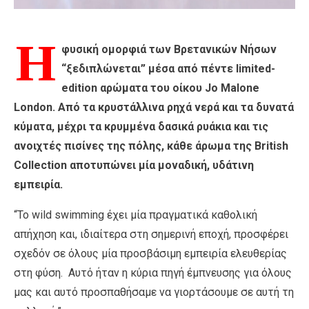
Η
φυσική οµορφιά των Βρετανικών Νήσων
“ξεδιπλώνεται” µέσα από πέντε limited-
edition αρώµατα του οίκου Jo Malone
London. Από τα κρυστάλλινα ρηχά νερά και τα δυνατά
κύµατα, µέχρι τα κρυµµένα δασικά ρυάκια και τις
ανοιχτές πισίνες της πόλης, κάθε άρωµα της British
Collection αποτυπώνει µία µοναδική, υδάτινη
εµπειρία.
“Το wild swimming έχει µία πραγµατικά καθολική
απήχηση και, ιδιαίτερα στη σηµερινή εποχή, προσφέρει
σχεδόν σε όλους µία προσβάσιµη εµπειρία ελευθερίας
στη φύση. Αυτό ήταν η κύρια πηγή έµπνευσης για όλους
µας και αυτό προσπαθήσαµε να γιορτάσουµε σε αυτή τη