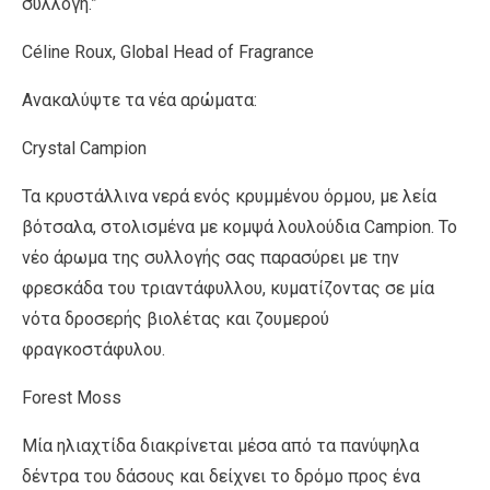
συλλογή.”
Céline Roux, Global Head of Fragrance
Ανακαλύψτε τα νέα αρώµατα:
Crystal Campion
Τα κρυστάλλινα νερά ενός κρυµµένου όρµου, µε λεία
βότσαλα, στολισµένα µε κοµψά λουλούδια Campion. Το
νέο άρωµα της συλλογής σας παρασύρει µε την
φρεσκάδα του τριαντάφυλλου, κυµατίζοντας σε µία
νότα δροσερής βιολέτας και ζουµερού
φραγκοστάφυλου.
Forest Moss
Μία ηλιαχτίδα διακρίνεται µέσα από τα πανύψηλα
δέντρα του δάσους και δείχνει το δρόµο προς ένα