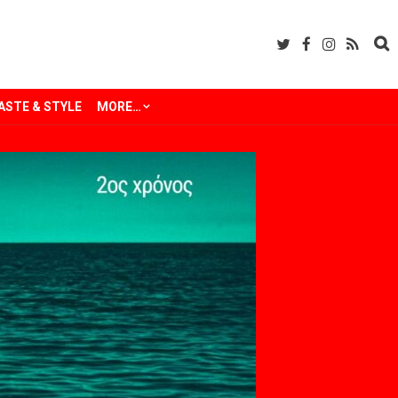
ASTE & STYLE
MORE…