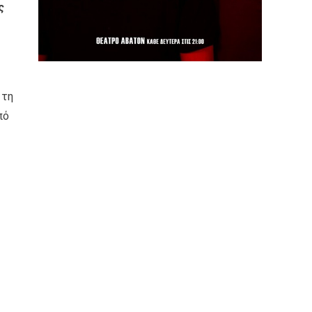
ς
 τη
πό