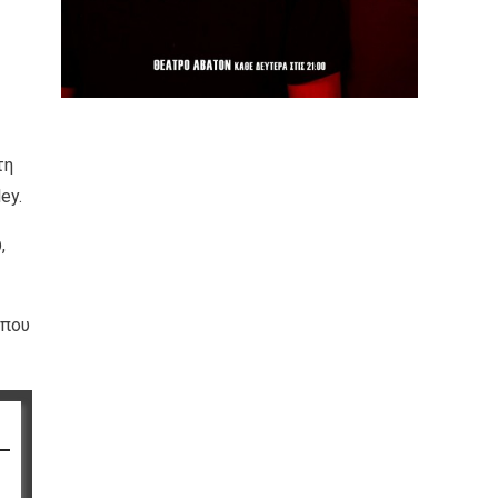
τη
ey.
,
 που