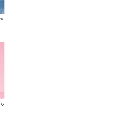
νό
rry