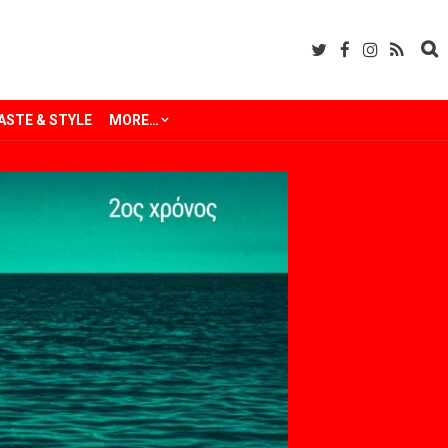
ASTE & STYLE
MORE…