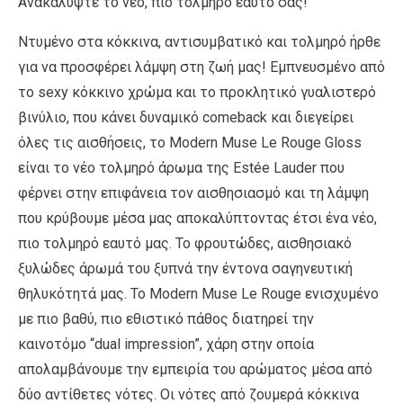
Ανακαλύψτε το νέο, πιο τολμηρό εαυτό σας!
Ντυμένο στα κόκκινα, αντισυμβατικό και τολμηρό ήρθε
για να προσφέρει λάμψη στη ζωή μας! Εμπνευσμένο από
το sexy κόκκινο χρώμα και το προκλητικό γυαλιστερό
βινύλιο, που κάνει δυναμικό comeback και διεγείρει
όλες τις αισθήσεις, το Modern Muse Le Rouge Gloss
είναι το νέο τολμηρό άρωμα της Estée Lauder που
φέρνει στην επιφάνεια τον αισθησιασμό και τη λάμψη
που κρύβουμε μέσα μας αποκαλύπτοντας έτσι ένα νέο,
πιο τολμηρό εαυτό μας. Το φρουτώδες, αισθησιακό
ξυλώδες άρωμά του ξυπνά την έντονα σαγηνευτική
θηλυκότητά μας. Το Modern Muse Le Rouge ενισχυμένο
με πιο βαθύ, πιο εθιστικό πάθος διατηρεί την
καινοτόμο “dual impression”, χάρη στην οποία
απολαμβάνουμε την εμπειρία του αρώματος μέσα από
δύο αντίθετες νότες. Οι νότες από ζουμερά κόκκινα