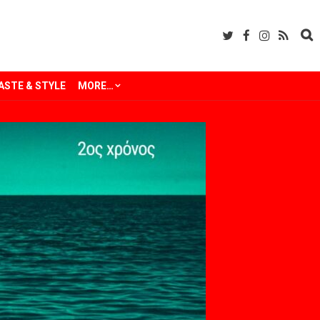
ASTE & STYLE
MORE…