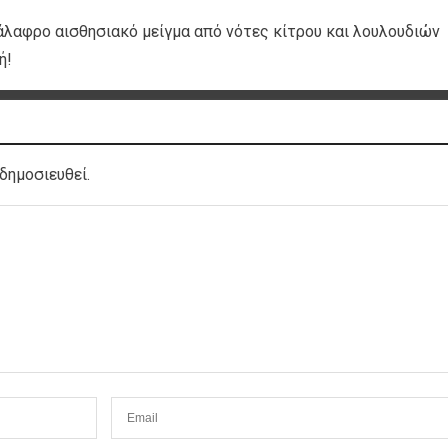
νάλαφρο αισθησιακό μείγμα από νότες κίτρου και λουλουδιών
ή!
δημοσιευθεί.