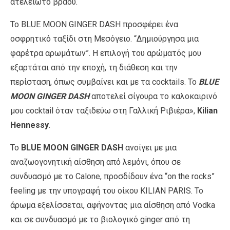
ατελείωτο βράδυ.
Το BLUE MOON GINGER DASH προσφέρει ένα
οσφρητικό ταξίδι στη Μεσόγειο. “Δημιούργησα μια
φαρέτρα αρωμάτων”. Η επιλογή του αρώματός μου
εξαρτάται από την εποχή, τη διάθεση και την
περίσταση, όπως συμβαίνει και με τα cocktails. Το
BLUE
MOON GINGER DASH
αποτελεί σίγουρα το καλοκαιρινό
μου cocktail όταν ταξιδεύω στη Γαλλική Ριβιέρα»,
Kilian
Hennessy
.
Το
BLUE MOON GINGER DASH
ανοίγει με μια
αναζωογονητική αίσθηση από λεμόνι, όπου σε
συνδυασμό με το Calone, προσδίδουν ένα “on the rocks”
feeling με την υπογραφή του οίκου KILIAN PARIS. Το
άρωμα εξελίσσεται, αφήνοντας μια αίσθηση από Vodka
και σε συνδυασμό με το βιολογικό ginger από τη