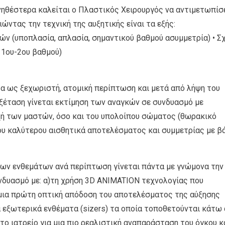
ηθέστερα καλείται ο Πλαστικός Χειρουργός να αντιμετωπίσ
ώντας την τεχνική της αυξητικής είναι τα εξής:
ών (υποπλασία, απλασία, σημαντικού βαθμού ασυμμετρία) • Σ
 1ου-2ου βαθμού)
α ως ξεχωριστή, ατομική περίπτωση και μετά από λήψη του
 εξέταση γίνεται εκτίμηση των αναγκών σε συνδυασμό με
οχή των μαστών, όσο και του υπολοίπου σώματος (θωρακικό
του καλύτερου αισθητικά αποτελέσματος και συμμετρίας με β
ων ενθεμάτων ανά περίπτωση γίνεται πάντα με γνώμονα την
νδυασμό με: α)τη χρήση 3D ANIMATION τεχνολογίας που
μια πρώτη οπτική απόδοση του αποτελέσματος της αύξησης
ά εξωτερικά ενθέματα (sizers) τα οποία τοποθετούνται κάτω
ο ιατρείο για μια πιο ρεαλιστική αναπαράσταση του όγκου κ