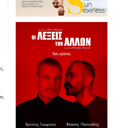
ς,
ση