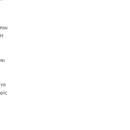
 που
 Η
νει
 να
ωρίς