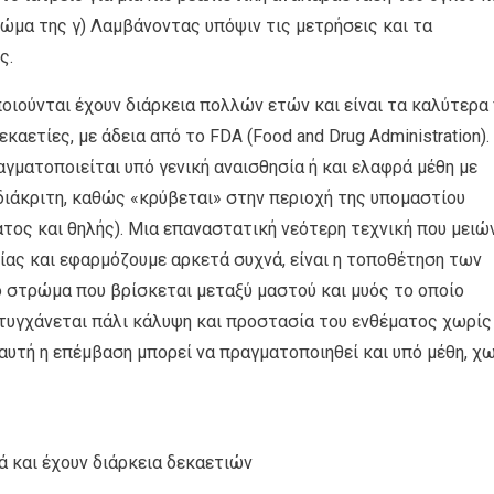
μα της γ) Λαμβάνοντας υπόψιν τις μετρήσεις και τα
ς.
οιούνται έχουν διάρκεια πολλών ετών και είναι τα καλύτερα
ετίες, με άδεια από το FDA (Food and Drug Administration).
ματοποιείται υπό γενική αναισθησία ή και ελαφρά μέθη με
σδιάκριτη, καθώς «κρύβεται» στην περιοχή της υπομαστίου
ατος και θηλής). Μια επαναστατική νεότερη τεχνική που μειώ
ίας και εφαρμόζουμε αρκετά συχνά, είναι η τοποθέτηση των
στρώμα που βρίσκεται μεταξύ μαστού και μυός το οποίο
ιτυγχάνεται πάλι κάλυψη και προστασία του ενθέματος χωρίς
υτή η επέμβαση μπορεί να πραγματοποιηθεί και υπό μέθη, χ
ά και έχουν διάρκεια δεκαετιών