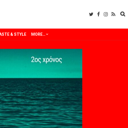
ASTE & STYLE
MORE…