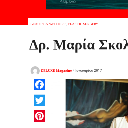
BEAUTY & WELLNESS
,
PLASTIC SURGERY
Δρ. Μαρία Σκολ
DELUXE Magazine
4 Ιανουαρίου 2017
Facebook
Twitter
Pinterest