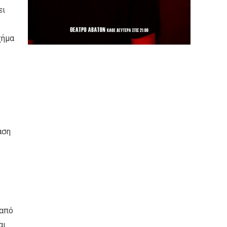
ει
χήμα
άση
 από
αι