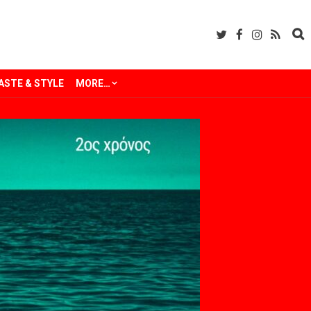
ASTE & STYLE
MORE…