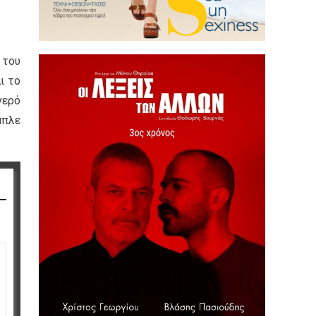
 του
ι το
νερό
μπλε