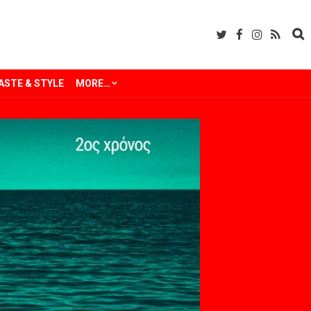
ASTE & STYLE
MORE…