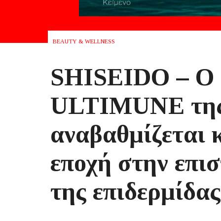
BEAUTY & WELLNESS
SHISEIDO – O 
ULTIMUNE της 
αναβαθμίζεται κ
εποχή στην επι
της επιδερμίδας