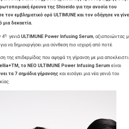
ρωτοποριακή έρευνα της Shiseido για την ανοσία του
σε τον εμβληματικό ορό ULTIMUNE και τον οδήγησε να γίνε
ό μια δεκαετία.
η
ν 4
γενιά
U
LTIMUNE
Power Infusing Serum
, αξιοποιώντας μ
για να δημιουργήσει μια σύνθεση πιο ισχυρή από ποτέ.
ση της επιδερμίδας που αψηφά τη γήρανση με μια αποκλειστι
llia+TM, το
NEO
U
LTIMUNE
Power Infusing Serum
είναι
νει τα 7 σημάδια γήρανσης
και εισάγει μια νέα γενιά του
κίας.