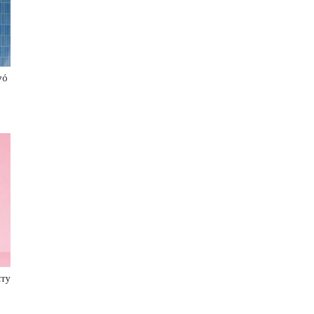
νό
rry