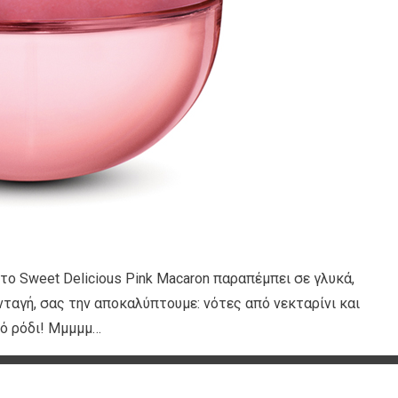
το Sweet Delicious Pink Macaron παραπέμπει σε γλυκά,
νταγή, σας την αποκαλύπτουμε: νότες από νεκταρίνι και
πό ρόδι! Μμμμμ…