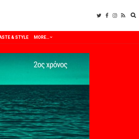
ASTE & STYLE
MORE…