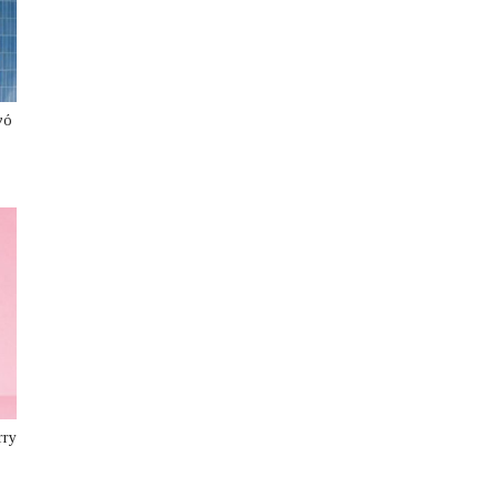
νό
rry