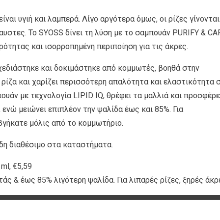
ίναι υγιή και λαμπερά. Λίγο αργότερα όμως, οι ρίζες γίνονται
ραυστες. Το SYOSS δίνει τη λύση με το σαμπουάν PURIFY & CA
ότητας και ισορροπημένη περιποίηση για τις άκρες.
χεδιάστηκε και δοκιμάστηκε από κομμωτές, βοηθά στην
ρίζα και χαρίζει περισσότερη απαλότητα και ελαστικότητα 
ουάν με τεχνολογία LIPID IQ, θρέφει τα μαλλιά και προσφέρε
ενώ μειώνει επιπλέον την ψαλίδα έως και 85%. Για
βγήκατε μόλις από το κομμωτήριο.
ήδη διαθέσιμο στα καταστήματα.
l, €5,59
ς & έως 85% λιγότερη ψαλίδα. Για λιπαρές ρίζες, ξηρές άκρ