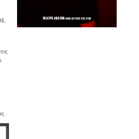
RE,
στις
ι
ες.