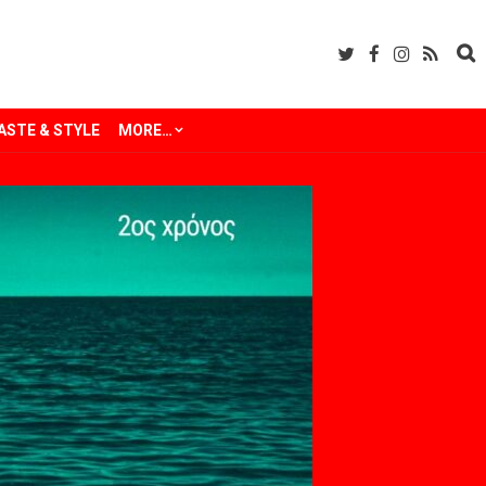
ASTE & STYLE
MORE…