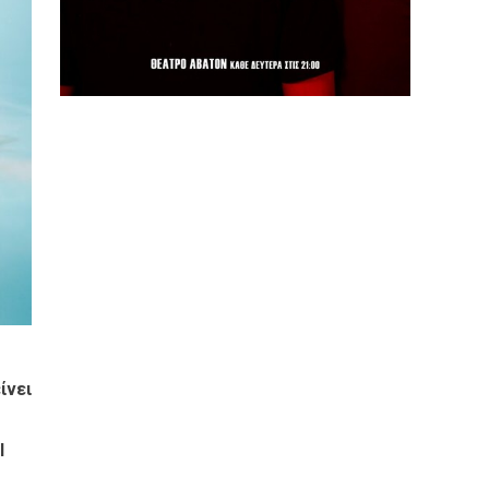
ίνει
l