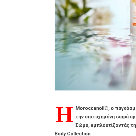
Η
Moroccanoil®, ο παγκόσμι
την επιτυχημένη σειρά α
Σώμα, εμπλουτίζοντάς τη
Body Collection
.