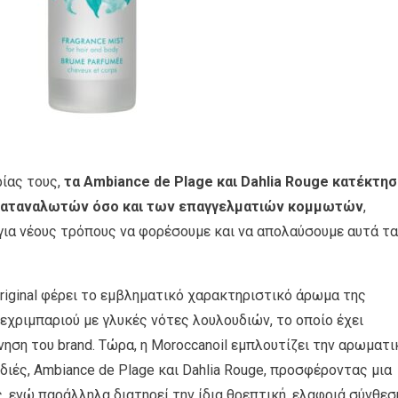
ίας τους,
τα Ambiance de Plage και Dahlia Rouge κατέκτη
ν καταναλωτών όσο και των επαγγελματιών κομμωτών
,
για νέους τρόπους να φορέσουμε και να απολαύσουμε αυτά τα
Original φέρει το εμβληματικό χαρακτηριστικό άρωμα της
κεχριμπαριού με γλυκές νότες λουλουδιών, το οποίο έχει
νηση του brand. Τώρα, η Moroccanoil εμπλουτίζει την αρωματι
διές, Ambiance de Plage και Dahlia Rouge, προσφέροντας μια
ς, ενώ παράλληλα διατηρεί την ίδια θρεπτική, ελαφριά σύνθεσ