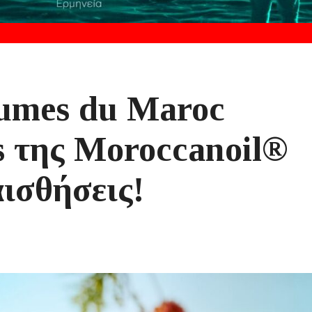
umes du Maroc
s της Moroccanoil®
αισθήσεις!