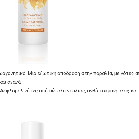
ζωογονητικό. Μια εξωτική απόδραση στην παραλία, με νότες 
και ανανά.
. Με φλοραλ νότες από πέταλα ντάλιας, ανθό τουμπερόζας και