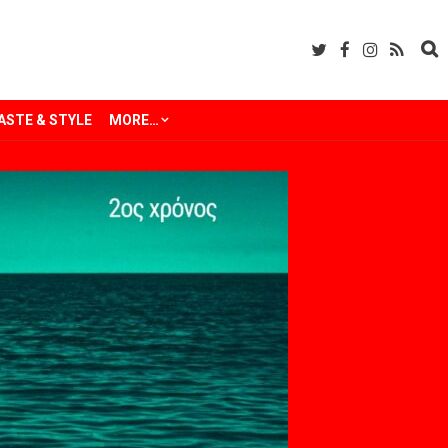
ASTE & STYLE
MORE…