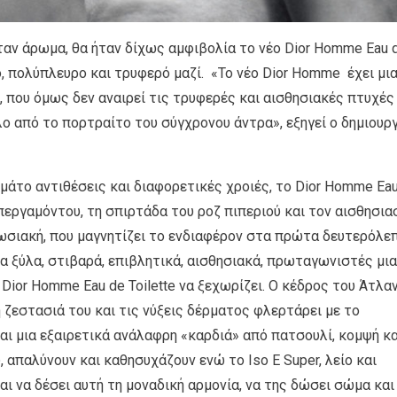
ήταν άρωμα, θα ήταν δίχως αμφιβολία το νέο Dior Homme Eau 
ιο, πολύπλευρο και τρυφερό μαζί. «Το νέο Dior Homme έχει μι
που όμως δεν αναιρεί τις τρυφερές και αισθησιακές πτυχές
λλο από το πορτραίτο του σύγχρονου άντρα», εξηγεί ο δημιουρ
μάτο αντιθέσεις και διαφορετικές χροιές, το Dior Homme Ea
 περγαμόντου, τη σπιρτάδα του ροζ πιπεριού και τον αισθησια
ωσιακή, που μαγνητίζει το ενδιαφέρον στα πρώτα δευτερόλε
 ξύλα, στιβαρά, επιβλητικά, αισθησιακά, πρωταγωνιστές μια
Dior Homme Eau de Toilette να ξεχωρίζει. Ο κέδρος του Άτλα
ή ζεστασιά του και τις νύξεις δέρματος φλερτάρει με το
αι μια εξαιρετικά ανάλαφρη «καρδιά» από πατσουλί, κομψή κα
, απαλύνουν και καθησυχάζουν ενώ το Iso E Super, λείο και
αι να δέσει αυτή τη μοναδική αρμονία, να της δώσει σώμα και