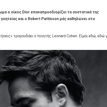
ωμα ο οίκος Dior επαναπροσδιορίζει τα συστατικά της
γοητείας και ο Robert Pattinson μάς καθηλώνει στο
ητήσεις» τραγουδάει ο ποιητής Leonard Cohen. Είμαι εδώ, εδώ 