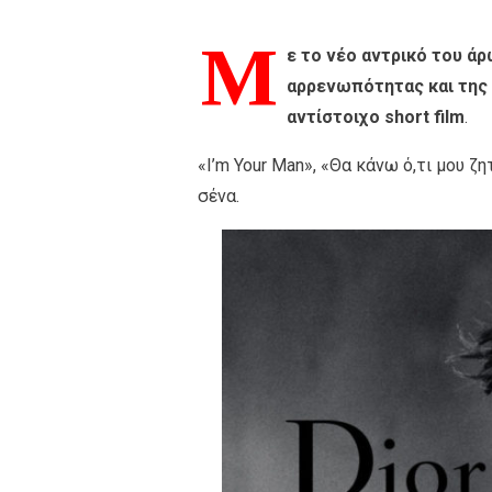
Μ
ε το νέο αντρικό του άρ
αρρενωπότητας και της 
αντίστοιχο short film
.
«I’m Your Man», «Θα κάνω ό,τι μου ζ
σένα.