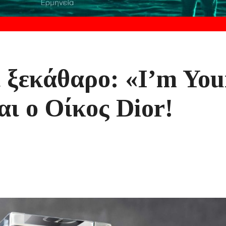
ι ξεκάθαρο: «I’m You
ι ο Οίκος Dior!