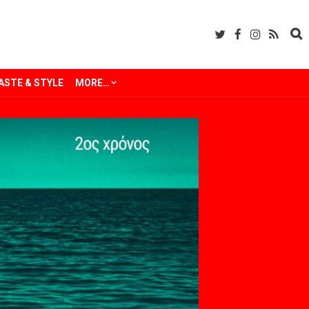
ASTE & STYLE
MORE…