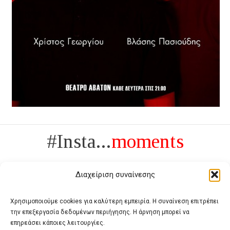
#Insta...
moments
Διαχείριση συναίνεσης
Χρησιμοποιούμε cookies για καλύτερη εμπειρία. Η συναίνεση επιτρέπει
την επεξεργασία δεδομένων περιήγησης. Η άρνηση μπορεί να
Πολυτέλεια δεν είναι το αντίθετο της ανέχειας, είναι το αντίθετο της
επηρεάσει κάποιες λειτουργίες.
χυδαιότητας