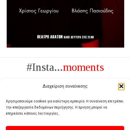
#Insta...
moments
Διαχείριση συναίνεσης
Χρησιμοποιούμε cookies για καλύτερη εμπειρία. Η συναίνεση επιτρέπει
την επεξεργασία δεδομένων περιήγησης. Η άρνηση μπορεί να
Πολυτέλεια δεν είναι το αντίθετο της ανέχειας, είναι το αντίθετο της
επηρεάσει κάποιες λειτουργίες.
χυδαιότητας
- Coco Chanel -