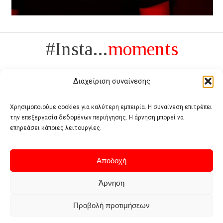
#Insta...
moments
Διαχείριση συναίνεσης
Χρησιμοποιούμε cookies για καλύτερη εμπειρία. Η συναίνεση επιτρέπει
την επεξεργασία δεδομένων περιήγησης. Η άρνηση μπορεί να
Πολυτέλεια δεν είναι το αντίθετο της ανέχειας, είναι το αντίθετο της
επηρεάσει κάποιες λειτουργίες.
χυδαιότητας
- Coco Chanel -
Αποδοχή
Άρνηση
Προβολή προτιμήσεων
Home
Terms of use
Privacy policy
Cookie policy
Contact