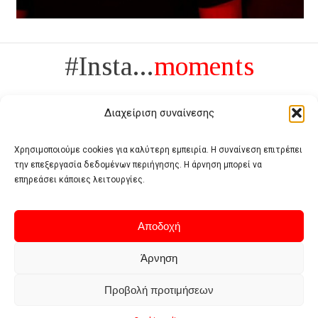
#Insta...
moments
Διαχείριση συναίνεσης
Χρησιμοποιούμε cookies για καλύτερη εμπειρία. Η συναίνεση επιτρέπει
την επεξεργασία δεδομένων περιήγησης. Η άρνηση μπορεί να
Πολυτέλεια δεν είναι το αντίθετο της ανέχειας, είναι το αντίθετο της
επηρεάσει κάποιες λειτουργίες.
χυδαιότητας
- Coco Chanel -
Αποδοχή
Άρνηση
Προβολή προτιμήσεων
Home
Terms of use
Privacy policy
Cookie policy
Contact