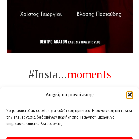
#Insta...
moments
Διαχείριση συναίνεσης
Χρησιμοποιούμε cookies για καλύτερη εμπειρία. Η συναίνεση επιτρέπει
την επεξεργασία δεδομένων περιήγησης. Η άρνηση μπορεί να
Πολυτέλεια δεν είναι το αντίθετο της ανέχειας, είναι το αντίθετο της
επηρεάσει κάποιες λειτουργίες.
χυδαιότητας
- Coco Chanel -