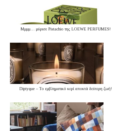
Μμμμ… μύρισε Pistachio της LOEWE PERFUMES!
Diptyque – Το εμβληματικό κερί αποκτά δεύτερη ζωή!