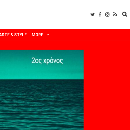
ASTE & STYLE
MORE…