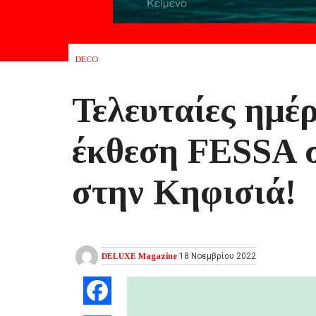
DECO
Τελευταίες ημέρ
έκθεση FESSA σ
στην Κηφισιά!
DELUXE Magazine
18 Νοεμβρίου 2022
Facebook